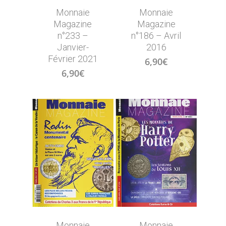
Monnaie
Monnaie
Magazine
Magazine
n°233 –
n°186 – Avril
Janvier-
2016
Février 2021
6,90
€
6,90
€
Monnaie
Monnaie