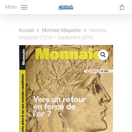
Skip
to
Menu
main
content
Accueil
Monnaie Magazine
Monnaie
Magazine n°210 – Septembre 2018