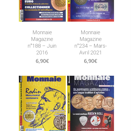
Monnaie
Monnaie
Magazine
Magazine
n°188 – Juin
n°234 – Mars-
2016
Avril 2021
6,90
€
6,90
€