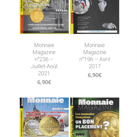
Monnaie
Monnaie
Magazine
Magazine
n°236 –
n°196 – Avril
Juillet-Août
2017
2021
6,90
€
6,90
€