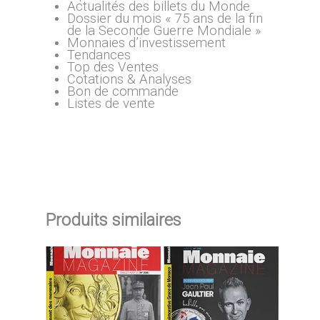
Actualités des billets du Monde
Dossier du mois « 75 ans de la fin
de la Seconde Guerre Mondiale »
Monnaies d’investissement
Tendances
Top des Ventes
Cotations & Analyses
Bon de commande
Listes de vente
Produits similaires