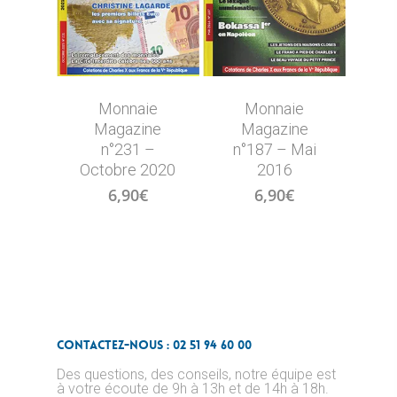
Monnaie
Monnaie
Magazine
Magazine
n°231 –
n°187 – Mai
Octobre 2020
2016
6,90
€
6,90
€
Contactez-nous : 02 51 94 60 00
Des questions, des conseils, notre équipe est
à votre écoute de 9h à 13h et de 14h à 18h.