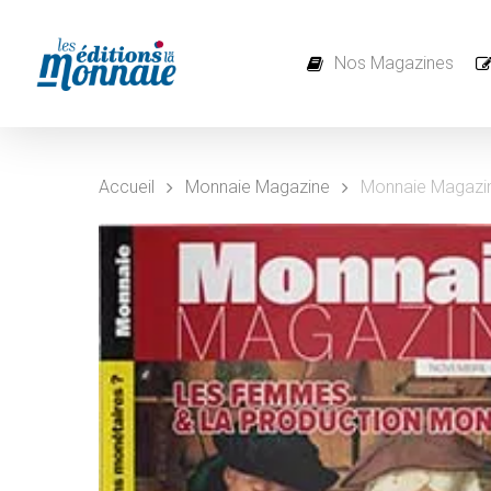
Skip
to
main
content
Nos Magazines
Accueil
Monnaie Magazine
Monnaie Magazi