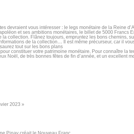
es devraient vous intéresser : le legs monétaire de la Reine d’
apoléon et ses ambitions monétaires, le billet de 5000 Francs
 la collection. Flânez toujours, empruntez les bons chemins, s
ormations de la collection… Il est même précurseur, car il vou
aurez tout sur les bons plans
 pour constituer votre patrimoine monétaire. Pour connaître la 
ux Noël, de très bonnes fêtes de fin d’année, et un excellent 
nvier 2023 »
ne Pinay créait le Nouveau Franc