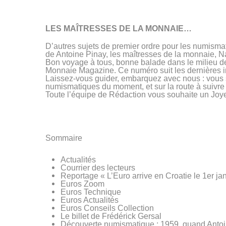
LES MAÎTRESSES DE LA MONNAIE…
D’autres sujets de premier ordre pour les numismat
de Antoine Pinay, les maîtresses de la monnaie, N
Bon voyage à tous, bonne balade dans le milieu de
Monnaie Magazine. Ce numéro suit les dernières inf
Laissez-vous guider, embarquez avec nous : vous s
numismatiques du moment, et sur la route à suivre
Toute l’équipe de Rédaction vous souhaite un Joye
Sommaire
Actualités
Courrier des lecteurs
Reportage « L’Euro arrive en Croatie le 1er ja
Euros Zoom
Euros Technique
Euros Actualités
Euros Conseils Collection
Le billet de Frédérick Gersal
Découverte numismatique : 1959, quand Antoi