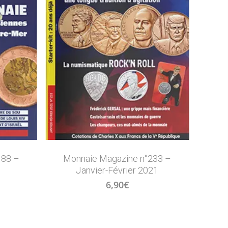
188 –
Monnaie Magazine n°233 –
Janvier-Février 2021
6,90
€