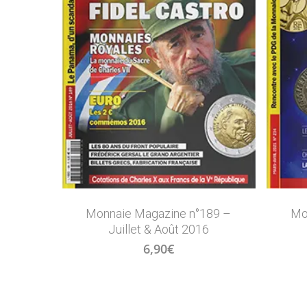
Monnaie Magazine n°189 –
Mo
Juillet & Août 2016
6,90
€