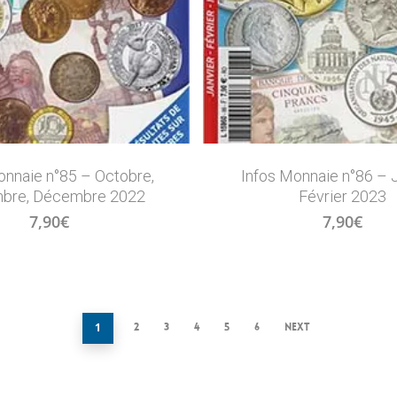
onnaie n°85 – Octobre,
Infos Monnaie n°86 – J
bre, Décembre 2022
Février 2023
7,90
€
7,90
€
1
2
3
4
5
6
Next