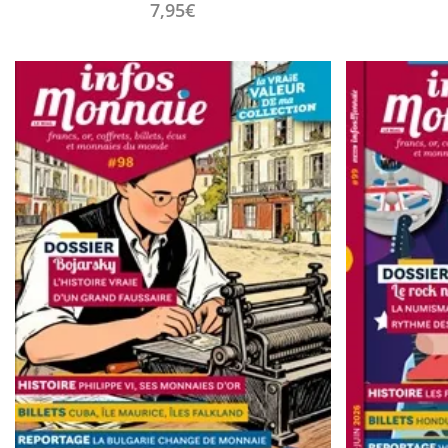
7,95
€