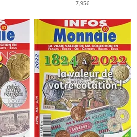
7,95
€