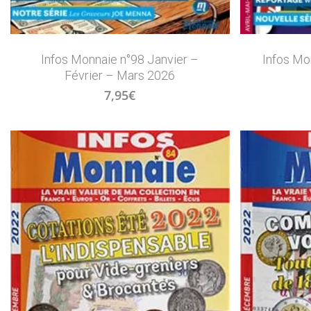
Infos Monnaie n°98 Janvier –
Infos Mo
Février – Mars 2026
7,95
€