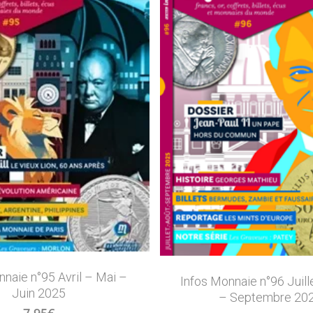
nnaie n°95 Avril – Mai –
Infos Monnaie n°96 Juill
Juin 2025
– Septembre 20
7,95
€