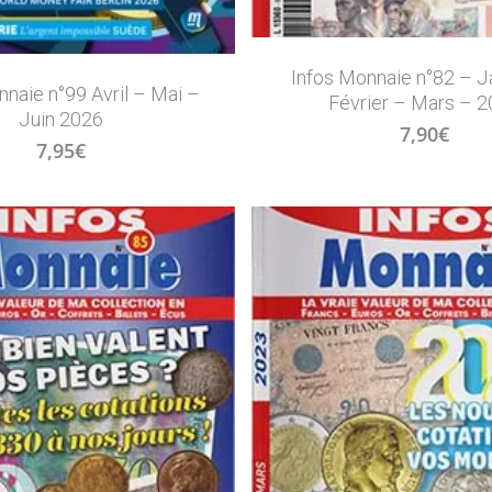
Infos Monnaie n°82 – J
nnaie n°99 Avril – Mai –
Février – Mars – 
Juin 2026
7,90
€
7,95
€