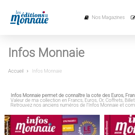
Skip
to
main
content
Nos Magazines
Infos Monnaie
Accueil
Infos Monnaie
Infos Monnaie
permet de connaître la cote des Euros, Franc
Valeur de ma collection en Francs, Euros, Or, Coffrets, Bille
Retrouvez nos anciens numéros de l’Infos Monnaie et compl