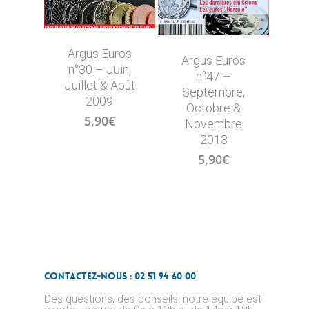
Argus Euros
Argus Euros
n°30 – Juin,
n°47 –
Juillet & Août
Septembre,
2009
Octobre &
5,90
€
Novembre
2013
5,90
€
Contactez-nous : 02 51 94 60 00
Des questions, des conseils, notre équipe est