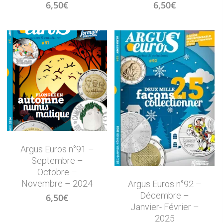
6,50
€
6,50
€
Argus Euros n°91 –
Septembre –
Octobre –
Novembre – 2024
Argus Euros n°92 –
Décembre –
6,50
€
Janvier- Février –
2025