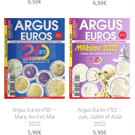
6,50
€
6,50
€
Argus Euros n°81 –
Argus Euros n°82 –
Mars, Avril et Mai
Juin, Juillet et Août
2022
2022
5,90
€
5,90
€