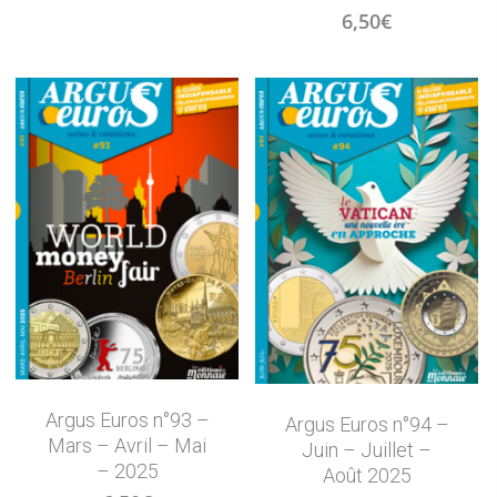
6,50
€
Argus Euros n°93 –
Argus Euros n°94 –
Mars – Avril – Mai
Juin – Juillet –
– 2025
Août 2025