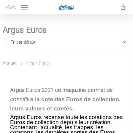
Skip
to
Menu
main
content
Argus Euros
Accueil
Argus Euros
Argus Euros 2021 ce magazine permet de
connaî
tre la cote des Euros de collection,
leurs valeurs et raretés.
Argus Euros recense toute les cotations des
Euros de collection depuis leur création.
Contenant l’actualité, les frappes, les
cotations, les dernières sorties des Euros.