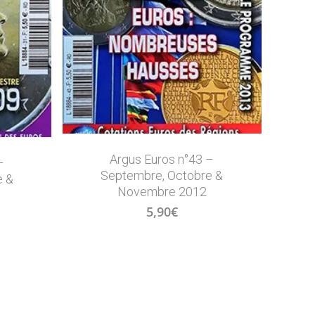
Argus Euros n°43 –
–
Septembre, Octobre &
e &
Novembre 2012
5,90
€