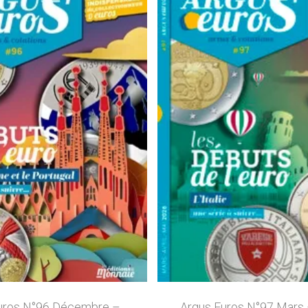
uros N°96 Décembre –
Argus Euros N°97 Mars –