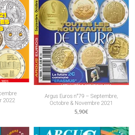
écembre
Argus Euros n°79 – Septembre,
er 2022
Octobre & Novembre 2021
5,90
€