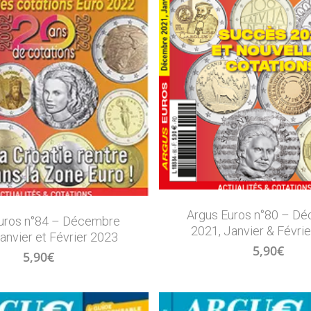
Argus Euros n°80 – D
uros n°84 – Décembre
2021, Janvier & Févri
anvier et Février 2023
5,90
€
5,90
€