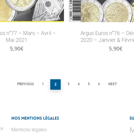
os n°77 – Mars – Avril –
Argus Euros n°76 – D
Mai 2021
2020 – Janvier & Févri
5,90
€
5,90
€
Previous
1
2
3
4
5
6
Next
Nos Mentions Légales
S
M
re
Mentions légales